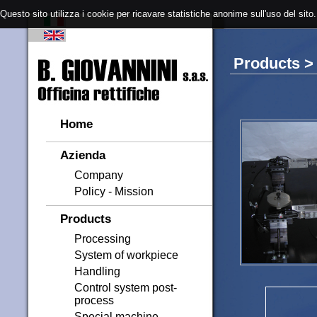
Questo sito utilizza i cookie per ricavare statistiche anonime sull'uso del sito. 
Products
Home
Azienda
Company
Policy - Mission
Products
Processing
System of workpiece
Handling
Control system post-
process
Special machine