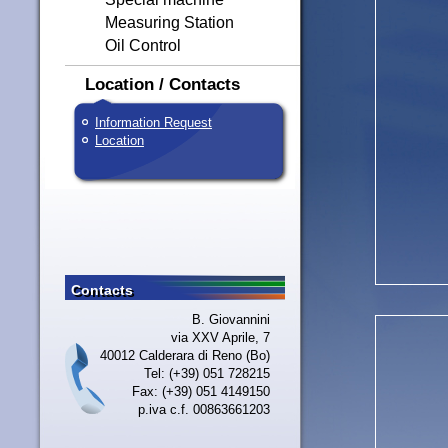
Measuring Station
Oil Control
Location / Contacts
Information Request
Location
Contacts
Contacts
B. Giovannini
via XXV Aprile, 7
40012 Calderara di Reno (Bo)
Tel: (+39) 051 728215
Fax: (+39) 051 4149150
p.iva c.f. 00863661203